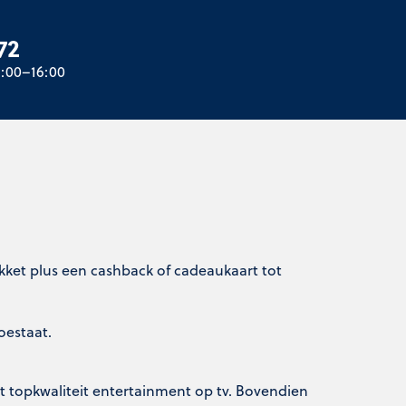
72
0:00–16:00
akket plus een cashback of cadeaukaart tot
oestaat.
 topkwaliteit entertainment op tv. Bovendien