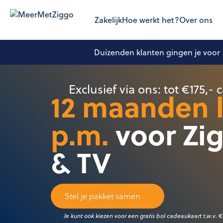
Zakelijk
Hoe werkt het?
Over ons
Duizenden klanten gingen je voor
Exclusief via ons: tot €175,-
12 maanden l
p.m.
voor Zig
& TV
Stel je pakket samen
Je kunt ook kiezen voor een gratis bol cadeaukaart t.w.v. 