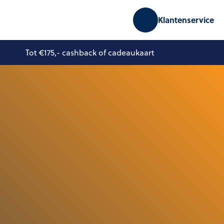
Klantenservice
Tot €175,- cashback of cadeaukaart