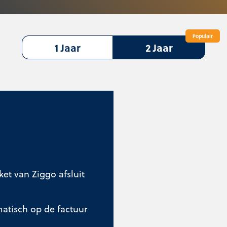
Populair
Populair
1 Jaar
2 Jaar
et van Ziggo afsluit
tisch op de factuur