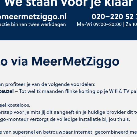
We staan voor je klaar
@meermetziggo.nl
020–220 52 
eactie binnen twee werkdagen
Ma-Vri 09:00–20:00 | Za 1
ggo via MeerMetZiggo
n profiteer je van de volgende voordelen:
keuze!
– Tot wel 12 maanden flinke korting op je Wifi & TV p
el kosteloos.
stap voor je mits jij dit aangeeft én je huidige provider dit t
go-monteur verzorgt de volledige installatie bij jou thuis.
e van supersnel en betrouwbaar internet, gecombineerd met