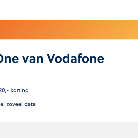
One van Vodafone
0,- korting
l zoveel data