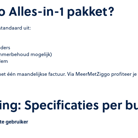
o Alles-in-1 pakket?
standaard uit:
nders
ummerbehoud mogelijk)
odem
et één maandelijkse factuur. Via MeerMetZiggo profiteer je
ing: Specificaties per b
hte gebruiker