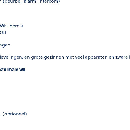
 (deurbel, alarm, intercom)
iFi-bereik
eur
ingen
tievelingen, en grote gezinnen met veel apparaten en zware 
maximale wil
L (optioneel)