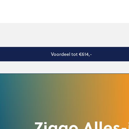
Voordeel tot €614,-
Ziggo Alles-