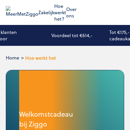
Hoe
Over
Zakelijk
werkt
ons
het?
 klanten
Tot €175,
Voordeel tot €614,-
voor
cadeauka
Home
Hoe werkt het
Welkomstcadeau
bij Ziggo