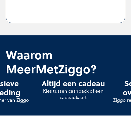
Waarom
MeerMetZiggo?
sieve
Altijd een cadeau
S
eding
ov
Kies tussen cashback of een
cadeaukaart
tner van Ziggo
Ziggo re