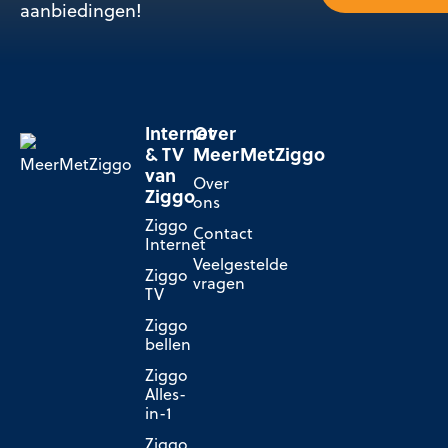
aanbiedingen!
Internet
Over
& TV
MeerMetZiggo
van
Over
Ziggo
ons
Ziggo
Contact
Internet
Veelgestelde
Ziggo
vragen
TV
Ziggo
bellen
Ziggo
Alles-
in-1
Ziggo